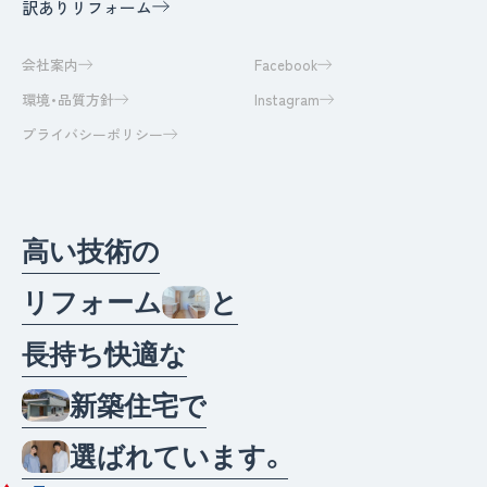
訳ありリフォーム
会社案内
Facebook
環境・品質方針
Instagram
プライバシーポリシー
高
い
技
術
の
リ
フ
ォ
ー
ム
と
長
持
ち
快
適
な
新
築
住
宅
で
選
ば
れ
て
い
ま
す
。