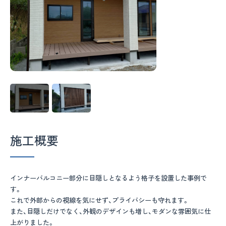
お客様の声
訳ありリフォーム
不動産
ブログ
お知らせ
施工概要
0246-32-6974
（営業時間 平日・土 8:30~17:00 日曜・祝日休日）
インナーバルコニー部分に目隠しとなるよう格子を設置した事例で
会社案内
Facebook
す。
これで外部からの視線を気にせず、プライバシーも守れます。
環境・品質方針
Instagram
また、目隠しだけでなく、外観のデザインも増し、モダンな雰囲気に仕
プライバシーポリシー
上がりました。