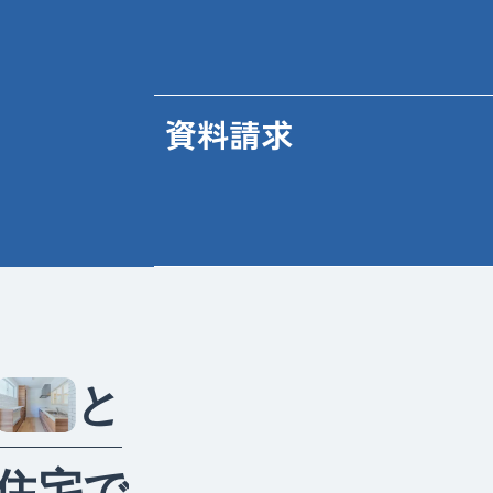
資料請求
と
住
宅
で