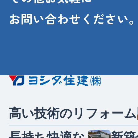
お問い合わせください。
高
い
技
術
の
リ
フ
ォ
ー
ム
長
持
ち
快
適
な
新
築