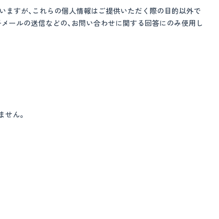
福島県いわき市四倉町字東3-31-4
ございますが、これらの個人情報はご提供いただく際の目的以外で
©ヨシダ住建株式会社
子メールの送信などの、お問い合わせに関する回答にのみ使用し
ません。