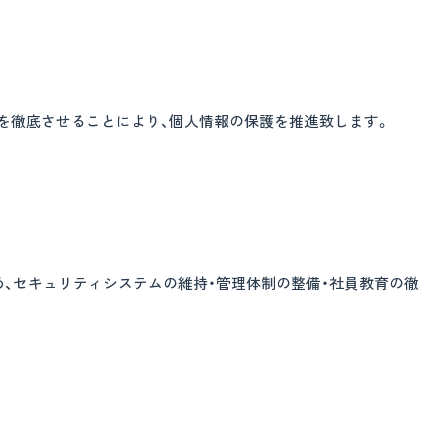
訳ありリフォーム
不動産
ブログ
を徹底させることにより、個人情報の保護を推進致します。
お知らせ
0246-32-6974
（営業時間 平日・土 8:30~17:00 日曜・祝日休日）
会社案内
Facebook
め、セキュリティシステムの維持・管理体制の整備・社員教育の徹
環境・品質方針
Instagram
プライバシーポリシー
〒979-0201