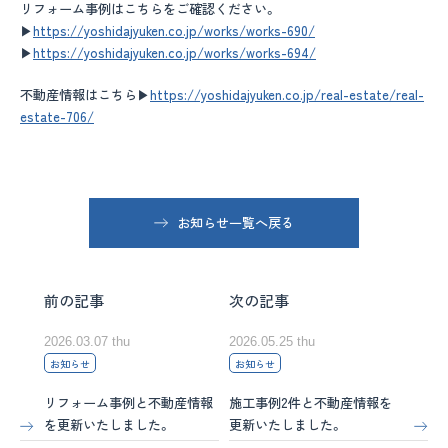
リフォーム事例はこちらをご確認ください。
▶︎
https://yoshidajyuken.co.jp/works/works-690/
お客様の声
▶︎
https://yoshidajyuken.co.jp/works/works-694/
訳ありリフォーム
不動産情報はこちら▶︎
https://yoshidajyuken.co.jp/real-estate/real-
estate-706/
不動産
ブログ
お知らせ一覧へ戻る
お知らせ
0246-32-6974
前の記事
次の記事
（営業時間 平日・土 8:30~17:00 日曜・祝日休日）
2026.03.07 thu
2026.05.25 thu
お知らせ
お知らせ
会社案内
Facebook
環境・品質方針
Instagram
リフォーム事例と不動産情報
施工事例2件と不動産情報を
を更新いたしました。
更新いたしました。
プライバシーポリシー