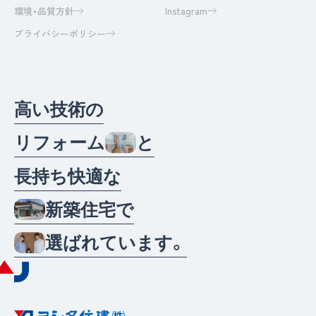
環境・品質方針
Instagram
プライバシーポリシー
高
い
技
術
の
リ
フ
ォ
ー
ム
と
長
持
ち
快
適
な
新
築
住
宅
で
選
ば
れ
て
い
ま
す
。