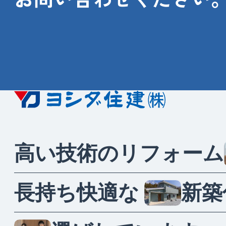
高
い
技
術
の
リ
フ
ォ
ー
ム
長
持
ち
快
適
な
新
築