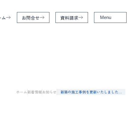
ーム
お問合せ
資料請求
Menu
ホーム
特徴
サービス
家造りの基礎知識
ホーム
新着情報
お知らせ
新築の施工事例を更新いたしました…
施工事例
お客様の声