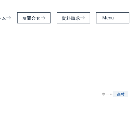
ーム
お問合せ
資料請求
Menu
ホーム
特徴
サービス
家造りの基礎知識
ホーム
商材
施工事例
お客様の声