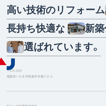
高
い
技
術
の
リ
フ
ォ
ー
ム
長
持
ち
快
適
な
新
築
選
ば
れ
て
い
ま
す
。
〒979-0201
福島県いわき市四倉町字東3-31-4
©ヨシダ住建株式会社