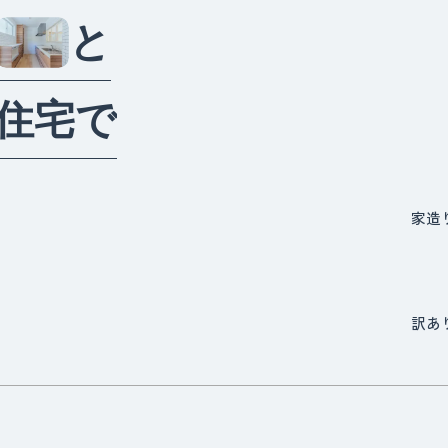
と
住
宅
で
家造
訳あ