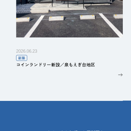
福島県いわき市四倉町字東3-31-4
©ヨシダ住建株式会社
2026.06.23
新築
コインランドリー新設／泉もえぎ台地区