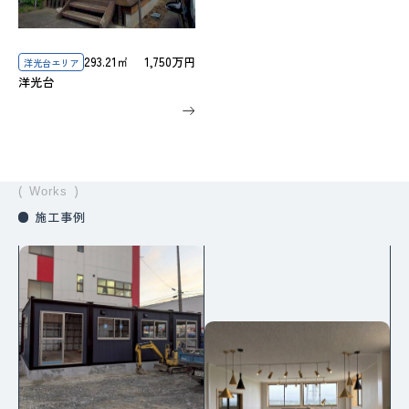
お客様の声
293.21㎡
1,750万円
洋光台エリア
洋光台
訳ありリフォーム
不動産
ブログ
Works
施工事例
お知らせ
0246-32-6974
（営業時間 平日・土 8:30~17:00 日曜・祝日休日）
会社案内
Facebook
環境・品質方針
Instagram
プライバシーポリシー